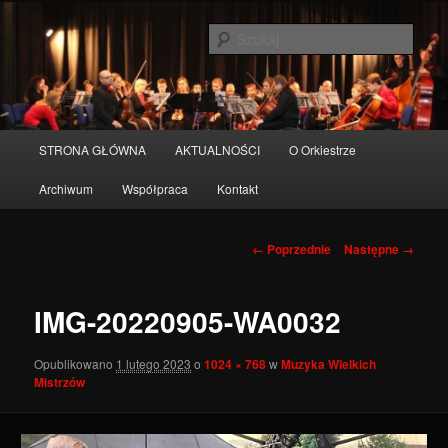
Przeskocz
do
Szuka
tekstu
Orkiestra miasta Pruszcz Gdański
Główne
STRONA GŁÓWNA
AKTUALNOŚCI
O Orkiestrze
menu
Archiwum
Współpraca
Kontakt
Nawigacja
← Poprzednie
Następne →
po
obrazkach
IMG-20220905-WA0032
Opublikowano
1 lutego 2023
o
1024 × 768
w
Muzyka Wielkich
Mistrzów