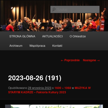
Przeskocz
do
Szuka
tekstu
Orkiestra miasta Pruszcz Gdański
Główne
STRONA GŁÓWNA
AKTUALNOŚCI
O Orkiestrze
menu
Archiwum
Współpraca
Kontakt
Nawigacja
← Poprzednie
Następne →
po
obrazkach
2023-08-26 (191)
Opublikowano
28 września 2023
o
1600 × 1068
w
MUZYKA W
STARYM KADRZE – Faktoria Kultury 2023