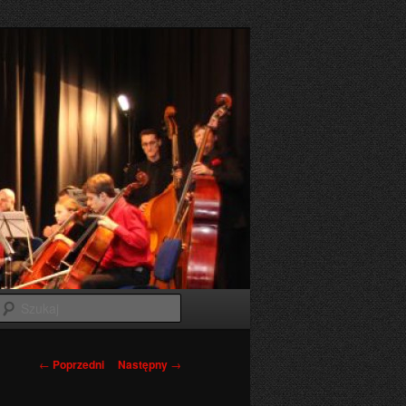
Szukaj
Nawigacja
←
Poprzedni
Następny
→
wpisu