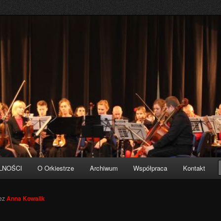
sta Pruszcz Gdański
LNOŚCI
O Orkiestrze
Archiwum
Współpraca
Kontakt
ez
Anna Kowalik