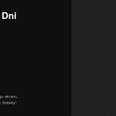
 Dni
go ekranu,
h Kobiety”.