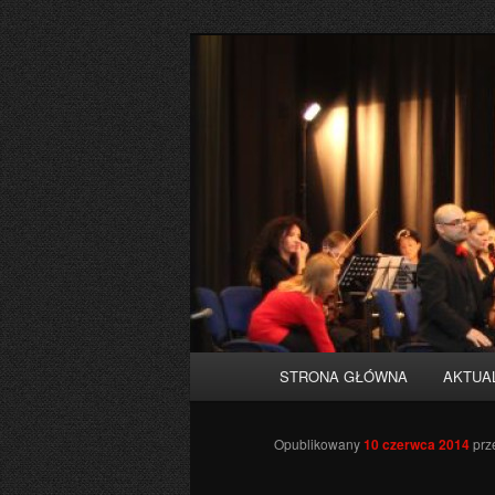
Przeskocz
do
tekstu
Orkiestra mia
Główne
STRONA GŁÓWNA
AKTUA
menu
Opublikowany
10 czerwca 2014
prz