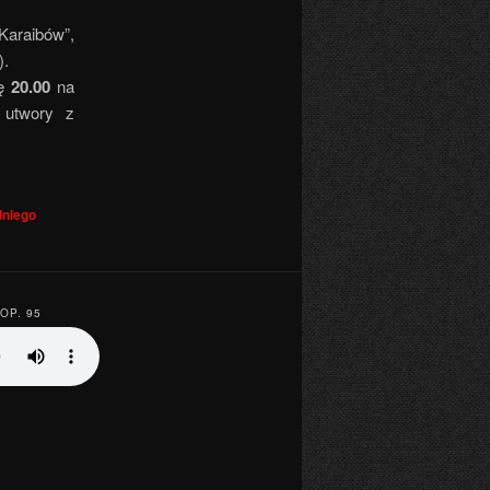
Karaibów”,
).
nę
20.00
na
 utwory z
dniego
OP. 95