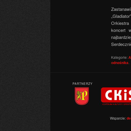
Zastanawi
„Gladiator
Orkiestra
koncert 
najbardzie
Serdeczni
Kategorie:
A
odnośnika
.
PARTNERZY
Wsparcie:
de