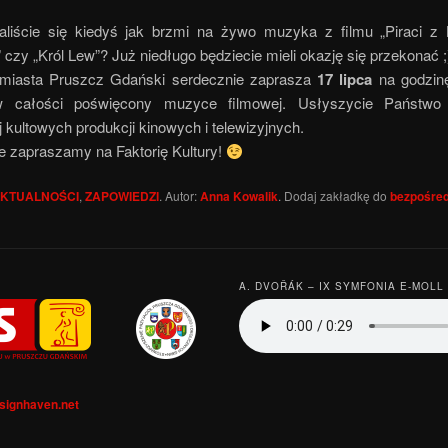
aliście się kiedyś jak brzmi na żywo muzyka z filmu „Piraci z 
” czy „Król Lew”? Już niedługo będziecie mieli okazję się przekonać ;
 miasta Pruszcz Gdański serdecznie zaprasza
17 lipca
na godzi
w całości poświęcony muzyce filmowej. Usłyszycie Państwo
j kultowych produkcji kinowych i telewizyjnych.
e zapraszamy na Faktorię Kultury!
KTUALNOŚCI
,
ZAPOWIEDZI
. Autor:
Anna Kowalik
. Dodaj zakładkę do
bezpośre
A. DVOŘÁK – IX SYMFONIA E-MOLL 
signhaven.net