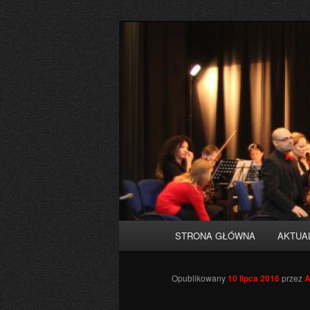
Przeskocz
do
tekstu
Orkiestra mia
Główne
STRONA GŁÓWNA
AKTUA
menu
Opublikowany
10 lipca 2016
przez
A