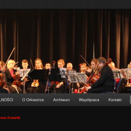
sta Pruszcz Gdański
LNOŚCI
O Orkiestrze
Archiwum
Współpraca
Kontakt
nna Kowalik