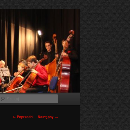
Szukaj
Nawigacja
←
Poprzedni
Następny
→
wpisu