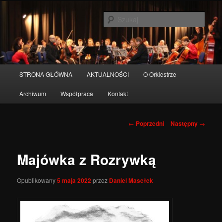
Przeskocz
do
Szuka
tekstu
Orkiestra miasta Pruszcz Gdański
Główne
STRONA GŁÓWNA
AKTUALNOŚCI
O Orkiestrze
menu
Archiwum
Współpraca
Kontakt
Nawigacja
←
Poprzedni
Następny
→
wpisu
Majówka z Rozrywką
Opublikowany
5 maja 2022
przez
Daniel Masełek