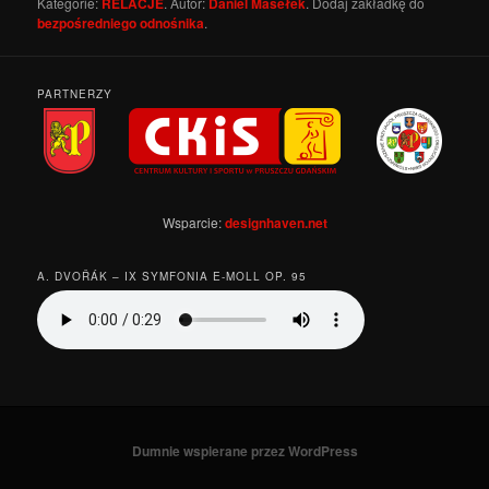
Kategorie:
RELACJE
. Autor:
Daniel Masełek
. Dodaj zakładkę do
bezpośredniego odnośnika
.
PARTNERZY
Wsparcie:
designhaven.net
A. DVOŘÁK – IX SYMFONIA E-MOLL OP. 95
Dumnie wspierane przez WordPress